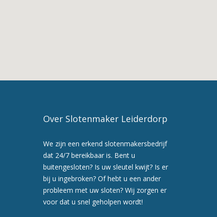
Leiderdorp
5. Maak nu een
afspraak voor een
preventiebezoek
6. Wij werken snel en
professioneel
Over Slotenmaker Leiderdorp
We zijn een erkend slotenmakersbedrijf
dat 24/7 bereikbaar is. Bent u
buitengesloten? Is uw sleutel kwijt? Is er
bij u ingebroken? Of hebt u een ander
probleem met uw sloten? Wij zorgen er
voor dat u snel geholpen wordt!