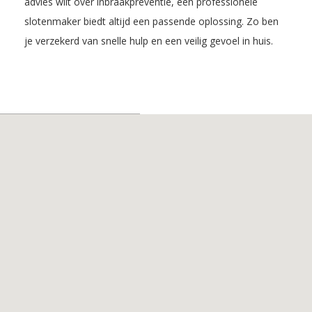
advies wilt over inbraakpreventie, een professionele
slotenmaker biedt altijd een passende oplossing. Zo ben
je verzekerd van snelle hulp en een veilig gevoel in huis.
Inhoudsopgave
1. De voordelen van
Slotenmaker
Leiderdorp
2. De Diensten van
Slotenmaker
Leiderdorp
3. Slotenmaker in
Leiderdorp
4. Slotenmaker